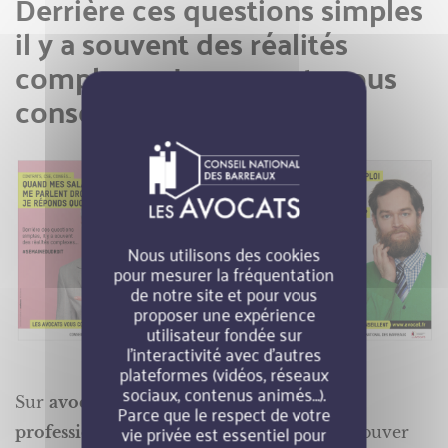
Derrière ces questions simples
il y a souvent des réalités
complexes. Les avocats vous
conseillent.
Nous utilisons des cookies
pour mesurer la fréquentation
de notre site et pour vous
proposer une expérience
utilisateur fondée sur
l’interactivité avec d’autres
plateformes (vidéos, réseaux
sociaux, contenus animés…).
Sur
avocat.fr, la plateforme officielle de la
Parce que le respect de votre
vie privée est essentiel pour
profession,
vous pouvez dès maintenant trouver