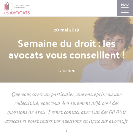
MENU
Aller
Skip
Skip
Skip
20 mai 2019
au
to
to
to
Semaine du droit : les
contenu
search
search
navigation
principal
avocats vous conseillent !
ÉVÉNEMENT
Que vous soyez un particulier, une entreprise ou une
collectivité, vous vous êtes surement déjà posé des
questions de droit. Prenez contact avec l'un des 68 000
avocats et posez toutes vos questions en ligne sur avocat.fr
!