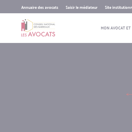
Sup-
Aller
Skip
Skip
Annuaire des avocats
Saisir le médiateur
Site institution
menu
au
to
to
Navigatio
contenu
search
navigation
principal
MON AVOCAT ET
principal