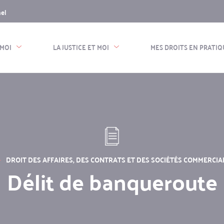
nel
n
e
 MOI
LA JUSTICE ET MOI
MES DROITS EN PRATIQ
DROIT DES AFFAIRES, DES CONTRATS ET DES SOCIÉTÉS COMMERCIA
Délit de banqueroute