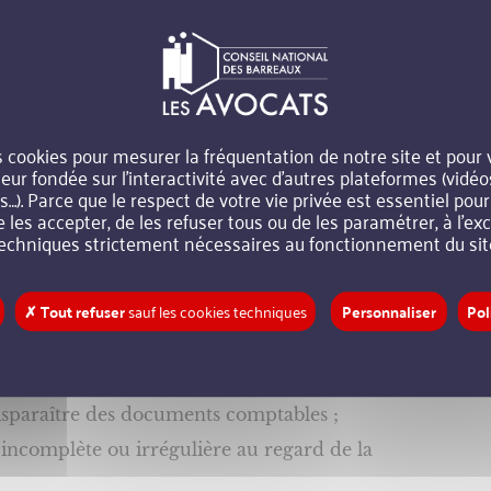
 caractérisent le délit de banqueroute ?
te le dirigeant qui a :
s cookies pour mesurer la fréquentation de notre site et pour
teur fondée sur l’interactivité avec d’autres plateformes (vidéo
). Parce que le respect de votre vie privée est essentiel pou
 l’ouverture de la procédure de redressement ou de
e les accepter, de les refuser tous ou de les paramétrer, à l’e
echniques strictement nécessaires au fonctionnement du sit
nte au-dessous du cours du marché ;
✗ Tout refuser
sauf les cookies techniques
Personnaliser
Pol
 se procurer des fonds ;
l’actif de l’entreprise ;
s dettes de l’entreprise ;
disparaître des documents comptables ;
incomplète ou irrégulière au regard de la