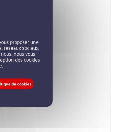
 vous proposer une
s, réseaux sociaux,
r nous, nous vous
xception des cookies
e.
itique de cookies