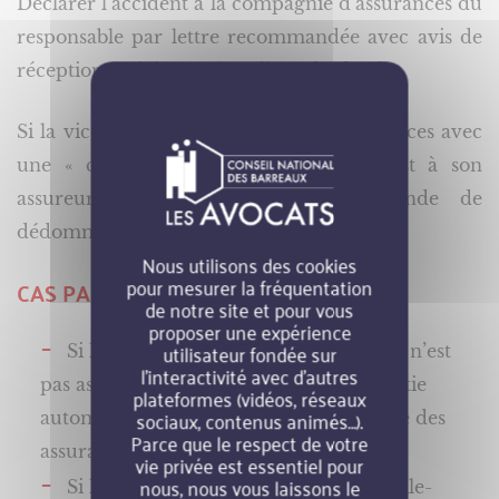
Déclarer l’accident à la compagnie d’assurances du
responsable par lettre recommandée avec avis de
réception en joignant les pièces du dossier.
Si la victime possède une police d’assurances avec
une « clause de défense-recours », c’est à son
assureur qu’elle doit faire la demande de
dédommagement.
Nous utilisons des cookies
pour mesurer la fréquentation
CAS PARTICULIERS
de notre site et pour vous
proposer une expérience
utilisateur fondée sur
Si l’auteur de l’accident s’est enfui ou n’est
l’interactivité avec d’autres
pas assuré, s’adresser au Fonds de garantie
plateformes (vidéos, réseaux
sociaux, contenus animés…).
automobile, devenu le Fonds de garantie des
Parce que le respect de votre
assurances obligatoires de dommages.
vie privée est essentiel pour
nous, nous vous laissons le
Si l’accident a lieu sur le trajet domicile-