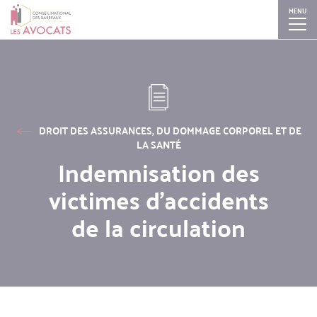
MENU
Aller
Skip
Skip
Skip
au
to
to
to
contenu
search
search
navigation
principal
DROIT DES ASSURANCES, DU DOMMAGE CORPOREL ET DE
LA SANTÉ
Indemnisation des
victimes d’accidents
de la circulation