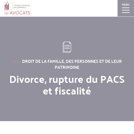
MENU
Aller
Skip
Skip
Skip
au
to
to
to
contenu
search
search
navigation
principal
DROIT DE LA FAMILLE, DES PERSONNES ET DE LEUR
PATRIMOINE
Divorce, rupture du PACS
et fiscalité