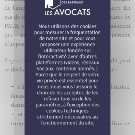
de l’impôt dû par le couple à l’un ou à l’autre. En
cas de divorce ou de séparation des partenaires de
Nous utilisons des cookies
PACS, cette solidarité demeure pour le paiement
pour mesurer la fréquentation
des impôts correspondant à la période
de notre site et pour vous
proposer une expérience
d’imposition commune.
utilisateur fondée sur
l’interactivité avec d’autres
plateformes (vidéos, réseaux
Cependant, celui à qui le fisc réclame son dû peut
sociaux, contenus animés…).
se décharger de cette obligation de solidarité :
Parce que le respect de votre
vie privée est essentiel pour
nous, nous vous laissons le
s’il existe une disproportion entre sa situation
choix de les accepter, de les
financière et patrimoniale et la somme
refuser tous ou de les
paramétrer, à l’exception des
demandée ;
cookies techniques
strictement nécessaires au
et s’il a eu un comportement fiscal
fonctionnement du site.
irréprochable depuis la séparation ou le divorce.