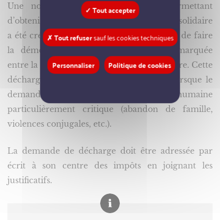
Une nouvelle procédure gracieuse permettant
✓ Tout accepter
d’obtenir une décharge de responsabilité solidaire
a été créée : le demandeur n’a plus besoin de faire
✗ Tout refuser
sauf les cookies techniques
la démonstration d’une disproportion marquée
Personnaliser
Politique de cookies
entre la dette fiscale et sa situation financière. Cette
décharge gracieuse peut être accordée lorsque le
demandeur est dans une situation humaine
particulièrement critique (abandon de famille,
violences conjugales, etc.).
La demande de décharge doit être adressée par
écrit à son centre des impôts en joignant les
justificatifs.