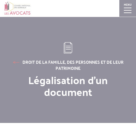
MENU
Aller
Skip
Skip
Skip
au
to
to
to
contenu
search
search
navigation
principal
DROIT DE LA FAMILLE, DES PERSONNES ET DE LEUR
PATRIMOINE
Légalisation d’un
document