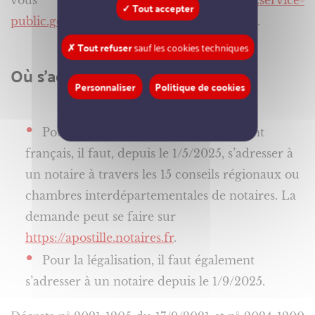
vous sur le site
www.service-
✓ Tout accepter
public.gouv.fr/particuliers/vosdroits/F1400
.
✗ Tout refuser
sauf les cookies techniques
Où s’adresser ?
Personnaliser
Politique de cookies
Pour obtenir l’apostille d’un document
français, il faut, depuis le 1/5/2025, s’adresser à
un notaire à travers les 15 conseils régionaux ou
chambres interdépartementales de notaires. La
demande peut se faire sur
https://apostille.notaires.fr
.
Pour la légalisation, il faut également
s’adresser à un notaire depuis le 1/9/2025.