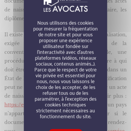
document. Cela concerne, par exemple, les actes
de naissance, les extraits de casier judiciaire, les
diplômes, etc.
Nous utilisons des cookies
pour mesurer la fréquentation
de notre site et pour vous
Il existe deux formalités différentes : la légalisation,
proposer une expérience
exigée par les pays non signataires de la
utilisateur fondée sur
l’interactivité avec d’autres
convention de La Haye, et l’apostille, une
plateformes (vidéos, réseaux
procédure simplifiée. Si l’autorité étrangère à qui
sociaux, contenus animés…).
Parce que le respect de votre
doit être présenté le document se trouve dans un
vie privée est essentiel pour
État de l’Union européenne (UE), l’authentification
nous, nous vous laissons le
choix de les accepter, de les
peut ne pas être exigée. Ce sera le cas pour un acte
refuser tous ou de les
de naissance ou un divorce (pour en savoir plus :
paramétrer, à l’exception des
cookies techniques
https://e-justice.europa.eu/home_fr
). Dans un pays
strictement nécessaires au
n’appartenant pas à l’UE, pour savoir si le
fonctionnement du site.
document doit être apostillé ou légalisé, rendez-