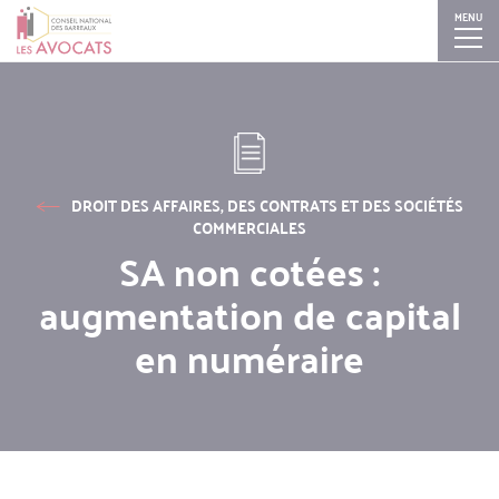
MENU
Aller
Skip
Skip
Skip
au
to
to
to
contenu
search
search
navigation
principal
DROIT DES AFFAIRES, DES CONTRATS ET DES SOCIÉTÉS
COMMERCIALES
SA non cotées :
augmentation de capital
en numéraire