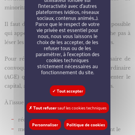
l’interactivité avec d’autres
minoritaire.
plateformes (vidéos, réseaux
sociaux, contenus animés…).
Parce que le respect de votre
Il faut donc trouver la meilleure formule possible
vie privée est essentiel pour
qui apporte satisfaction à tous et ne cherche pas à
nous, nous vous laissons le
choix de les accepter, de les
léser les droits de ceux qui sont minoritaires.
refuser tous ou de les
paramétrer, à l’exception des
cookies techniques
Pour réaliser cette opération, il est nécessaire de
strictement nécessaires au
convoquer une assemblée générale extraordinaire
fonctionnement du site.
(AGE) qui votera sur la décision d’augmenter le
capital, ainsi que le montant et les modalités.
✓ Tout accepter
À l’issue du vote, il faut :
✗ Tout refuser
sauf les cookies techniques
rédiger le procès-verbal de l’AGE ;
Personnaliser
Politique de cookies
mettre à jour des statuts en y indiquant le