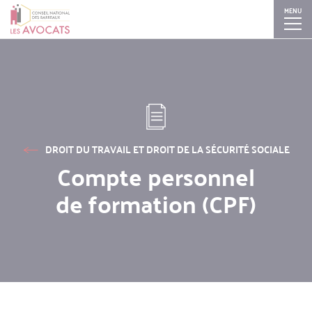
MENU
Aller
Skip
Skip
Skip
au
to
to
to
contenu
search
search
navigation
principal
DROIT DU TRAVAIL ET DROIT DE LA SÉCURITÉ SOCIALE
Compte personnel
de formation (CPF)