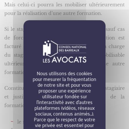
Mais celui-ci pourra les mobiliser ultérieurement
pour la réalisation d’une autre formation.
Si le stagiaire interrompt sa formation et sauf cas
de force majeure, le coût de la formation est
facturé en intégralité. La partie restée à la charge
du stagiaire n’est ni remboursée, ni mobilisable
ultérieurement pour la réalisation d’une autre
Nous utilisons des cookies
formation.
pour mesurer la fréquentation
de notre site et pour vous
Constitue un cas de force majeure pour le stagiaire
proposer une expérience
utilisateur fondée sur
et justifie le remboursement du prix de la
l’interactivité avec d’autres
formation :
plateformes (vidéos, réseaux
sociaux, contenus animés…).
Parce que le respect de votre
le refus de l’employeur du congé de
vie privée est essentiel pour