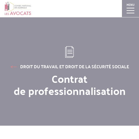
MENU
Aller
Skip
Skip
Skip
au
to
to
to
contenu
search
search
navigation
principal
DROIT DU TRAVAIL ET DROIT DE LA SÉCURITÉ SOCIALE
Contrat
de professionnalisation