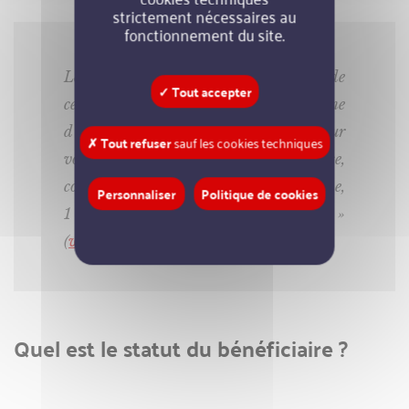
strictement nécessaires au
fonctionnement du site.
Les personnes handicapées bénéficiaires de
✓ Tout accepter
ce contrat ont droit à une prime
d’insertion versée par l’AGEFIPH. Pour
✗ Tout refuser
sauf les cookies techniques
vous aider à trouver une entreprise,
consultez la plateforme « 1 jeune,
Personnaliser
Politique de cookies
1 solution »
(
www.1jeune1solution.gouv.fr
).
Quel est le statut du bénéficiaire ?