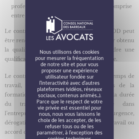
professionnalisation. La formation est comprise
entre 6 et 36 mois.
Le contrat de professionnalisation sous CDD peut
être renouvelé si le bénéficiaire, après avoir obtenu
Nous utilisons des cookies
la qualification préparée, souhaite atteindre une
pour mesurer la fréquentation
qualification supérieure ou complémentaire.
de notre site et pour vous
proposer une expérience
utilisateur fondée sur
Le contrat doit mentionner la durée du temps de
l’interactivité avec d’autres
travail, laquelle doit intégrer le temps de la
plateformes (vidéos, réseaux
sociaux, contenus animés…).
formation. Cette durée ne peut excéder la durée
Parce que le respect de votre
du travail hebdomadaire pratiquée dans
vie privée est essentiel pour
nous, nous vous laissons le
l’entreprise, ni 10 heures par jour (sauf urgence,
choix de les accepter, de les
dérogation accordée par l’inspecteur du travail ou
refuser tous ou de les
paramétrer, à l’exception des
accord collectif).
cookies techniques