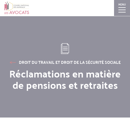
MENU
Aller
Skip
Skip
Skip
au
to
to
to
contenu
search
search
navigation
principal
DROIT DU TRAVAIL ET DROIT DE LA SÉCURITÉ SOCIALE
Réclamations en matière
de pensions et retraites