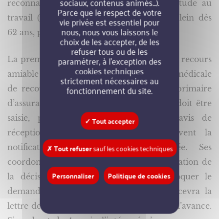
sociaux, contenus animés…).
reconnaissance de l’invalidité, de l’inaptitude au
Parce que le respect de votre
travail (pour obtenir sa retraite à taux plein dès
vie privée est essentiel pour
nous, nous vous laissons le
62 ans, par exemple).
choix de les accepter, de les
refuser tous ou de les
paramétrer, à l’exception des
La première étape de la procédure est un recours
cookies techniques
amiable obligatoire devant la commission médicale
strictement nécessaires au
fonctionnement du site.
de recours amiable auprès de la caisse primaire
d’assurance maladie ou de la MSA. Elle doit être
saisie, par lettre recommandée avec avis de
✓ Tout accepter
réception, dans les 2 mois qui suivent la
✗ Tout refuser
sauf les cookies techniques
notification de la décision contestée. Ses
coordonnées sont dans la lettre de notification de
Personnaliser
Politique de cookies
la décision. La commission peut convoquer le
demandeur à un examen médical. Il recevra la
lettre de convocation au moins 15 jours à l’avance.