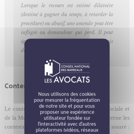
Lorsque le recours est estimé dilatoire
(destiné à gagner du temps, à retarder la
procédure) ou abusif, une amende peut être
infligée au demandeur qui perd. Il peut
également être condamné à payer les frais
de procédure.
Contentieux technique
Nous utilisons des cookies
pour mesurer la fréquentation
de notre site et pour vous
Le contentieux technique de la Sécurité sociale et
proposer une expérience
utilisateur fondée sur
de la Mutualité sociale agricole (MSA) concerne les
l’interactivité avec d’autres
contestations relatives à l’état de santé d’un assuré :
plateformes (vidéos, réseaux