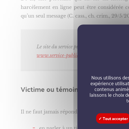
harcèlement en ligne peut être considérée 
qu’un seul message (C. cass., ch. crim., 29/5/2
Le site du service public met à disposition u
www.service-public.gouv.fr/particuliers/v
Nous utilisons de
expérience utilisa
Victime ou témoin d’un cyberharcèl
contenus animés…
laissons le choix d
t
Il ne faut jamais répondre, « liker » ou partage
✓ Tout accepter
en parler à un tiers de confiance pour 