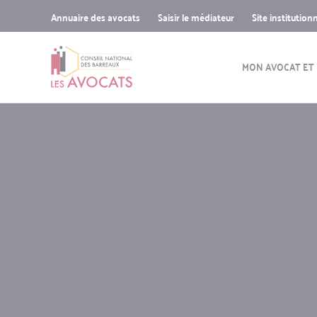
Sup-
Aller
Skip
Skip
Annuaire des avocats
Saisir le médiateur
Site institution
menu
au
to
to
Navigatio
contenu
search
navigation
principal
MON AVOCAT ET
principal