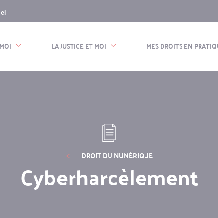
nel
n
e
 MOI
LA JUSTICE ET MOI
MES DROITS EN PRATIQ
DROIT DU NUMÉRIQUE
Cyberharcèlement