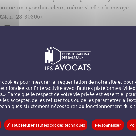
comme un cyberharceleur, même si elle n’a envoyé
024, n° 23-80806).
n outil de diagnostic des cas de cybermalveillance :
osdroits/R68261
.
s cookies pour mesurer la fréquentation de notre site et pour
teur fondée sur l’interactivité avec d’autres plateformes (vidéo
ement, que faut-il faire ?
). Parce que le respect de votre vie privée est essentiel pou
e les accepter, de les refuser tous ou de les paramétrer, à l’e
echniques strictement nécessaires au fonctionnement du sit
r les contenus offensants. Au contraire, il faut :
✗ Tout refuser
sauf les cookies techniques
Personnaliser
Pol
briser l’isolement ;