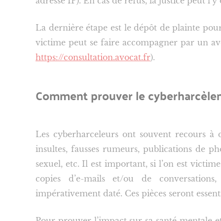
adresse IP). En cas de refus, la justice peut l’y 
La dernière étape est le dépôt de plainte pour
victime peut se faire accompagner par un avo
https://consultation.avocat.fr
).
Comment prouver le cyberharcèle
Les cyberharceleurs ont souvent recours à d
insultes, fausses rumeurs, publications de 
sexuel, etc. Il est important, si l’on est victi
copies d’e-mails et/ou de conversations
impérativement daté. Ces pièces seront essenti
Pour prouver l’impact sur sa santé mentale et/