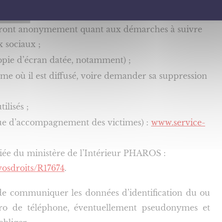
vec des conseillers, disponibles 7 j/7, de 9 h à 23 h
uideront anonymement quant aux démarches à suivre
x sociaux ;
copie d’écran datée, notamment) ;
forme où il est diffusé, voire demander sa suppression
ilisés ;
que d’accompagnement des victimes) :
www.service-
édiée du ministère de l’Intérieur PHAROS :
vosdroits/R17674
.
 de communiquer les données d’identification du ou
éro de téléphone, éventuellement pseudonymes et