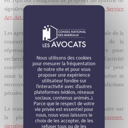
etc.) qui ont l’obligation de proposer un système de
signalement de contenus illicites (
Digital Service
Act, Art. 16
).
Les agents de la DGCCRF (Direction générale de la
concurrence, de la consommation et de la
répression des fraudes) ont compétence pour
Nous utilisons des cookies
rechercher les infractions en matière d’activité
pour mesurer la fréquentation
de notre site et pour vous
commerciale. Dès lors, tout consommateur peut
proposer une expérience
saisir la DGCCRF afin qu’elle puisse enquêter et
utilisateur fondée sur
l’interactivité avec d’autres
renvoyer les contrevenants devant les juridictions
plateformes (vidéos, réseaux
pénales.
sociaux, contenus animés…).
Parce que le respect de votre
vie privée est essentiel pour
Le consommateur peut également les signaler sur
nous, nous vous laissons le
la plateforme PHAROS :
https://internet-
choix de les accepter, de les
refuser tous ou de les
signalement.gouv.fr
.