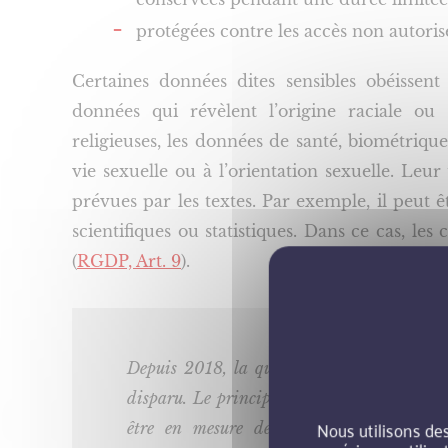
protégées contre les accès non autorisé
Certaines données dites sensibles obéissent
données qui révèlent l’origine raciale ou e
religieuses, les données de santé, biométrique
vie sexuelle ou à l’orientation sexuelle. Leur
prévues par les textes. Par exemple, il peut êt
scientifiques ou statistiques. Dans ce cas, le
(
RGDP, Art. 9
).
Depuis 2018, la quasi-totalité des formali
disparu. Le principe est désormais celui de
Nous utilisons de
être en mesure de démontrer leur conf