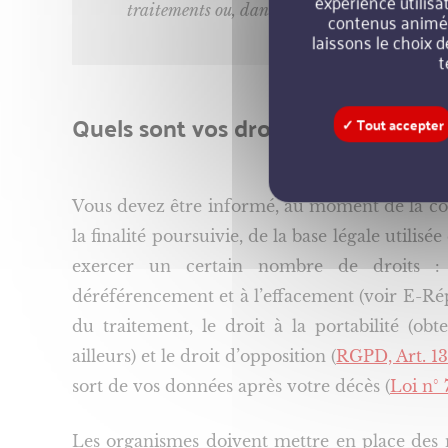
expérience utilisa
traitements ou, dans certains cas, d’une anal
contenus animés…
laissons le choix d
t
Quels sont vos droits sur vos donn
✓ Tout accepter
Vous devez être informé, au moment de la coll
la finalité poursuivie, de la base légale utili
exercer un certain nombre de droits : l
déréférencement et à l’effacement (voir E-Réput
du traitement, le droit à la portabilité (ob
ailleurs) et le droit d’opposition (
RGPD, Art. 13
sort de vos données après votre décès (
Loi n° 
Les organismes doivent mettre en place des 