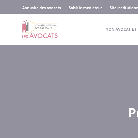
Sup-
Aller
Skip
Skip
Annuaire des avocats
Saisir le médiateur
Site institution
menu
au
to
to
Navigatio
contenu
search
navigation
principal
MON AVOCAT ET
principal
P