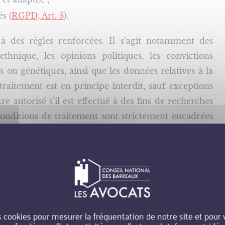
s (
RGPD, Art. 5
).
 à des règles renforcées. Il s’agit notamment des
thnique, les opinions politiques, les convictions
s ou génétiques, ainsi que les données relatives à la
 traitement est en principe interdit, sauf exceptions
re autorisé s’il est effectué à des fins de recherches
s conditions de traitement sont strictement encadrées
tés déclaratives préalables auprès de la CNIL ont
 la responsabilisation des organismes, qui doivent
s cookies pour mesurer la fréquentation de notre site et pour
ormité, notamment au moyen d’un registre des